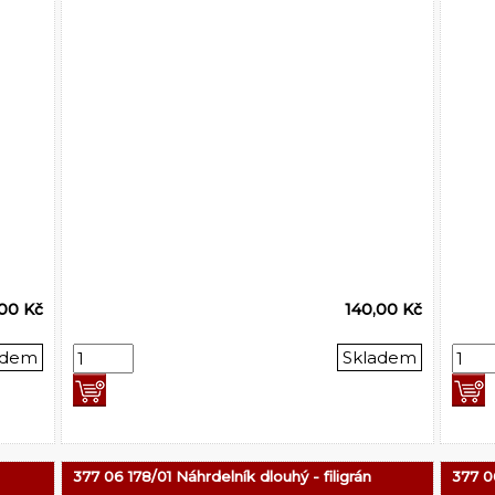
,00 Kč
140,00 Kč
adem
Skladem
377 06 178/01 Náhrdelník dlouhý - filigrán
377 0