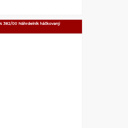
4 382/00 Náhrdelník háčkovaný