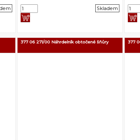
adem
Skladem
377 06 271/00 Náhrdelník obtočené šňůry
377 0