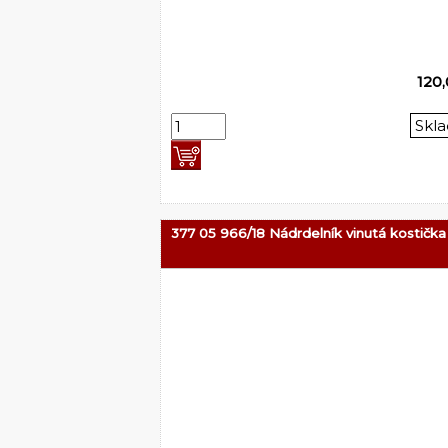
120
Skl
377 05 966/18 Nádrdelník vinutá kostička