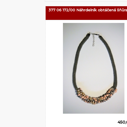
377 06 172/00 Náhrdelník obtáčená šňůr
450,