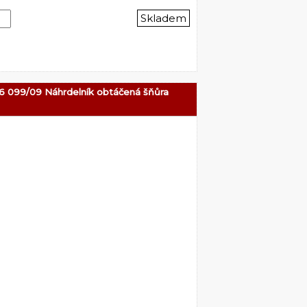
Skladem
6 099/09 Náhrdelník obtáčená šňůra