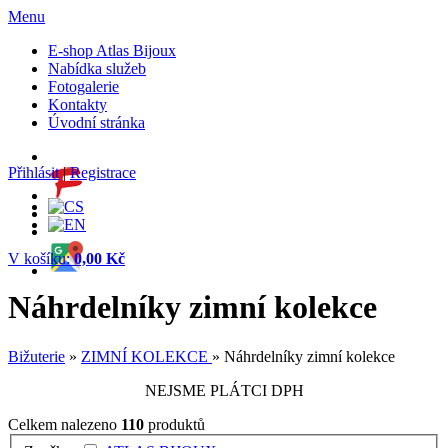
Menu
E-shop Atlas Bijoux
Nabídka služeb
Fotogalerie
Kontakty
Úvodní stránka
Přihlásit
|
Registrace
V košíku:
0,00 Kč
Náhrdelníky zimní kolekce
Bižuterie
»
ZIMNÍ KOLEKCE
» Náhrdelníky zimní kolekce
NEJSME PLÁTCI DPH
Celkem nalezeno
110
produktů