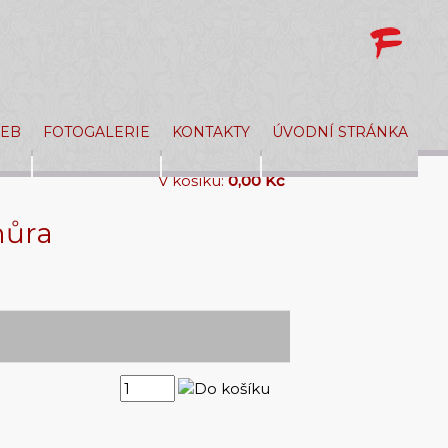
ŽEB
FOTOGALERIE
KONTAKTY
ÚVODNÍ STRÁNKA
V košíku:
0,00 Kč
nůra