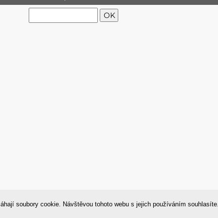
Tisk
©
WebyShopy
|
áhají soubory cookie. Návštěvou tohoto webu s jejich používáním souhlasít