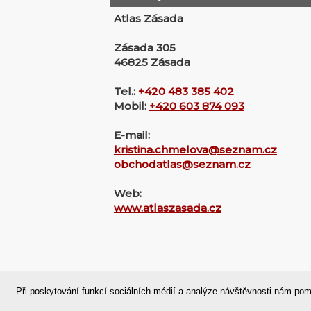
Atlas Zásada
Zásada 305
46825 Zásada
Tel.:
+420 483 385 402
Mobil:
+420 603 874 093
E-mail:
kristina.chmelova@seznam.cz
obchodatlas@seznam.cz
Web:
www.atlaszasada.cz
Domů
|
Nahoru
|
Mapa stránek
|
Při poskytování funkcí sociálních médií a analýze návštěvnosti nám pom