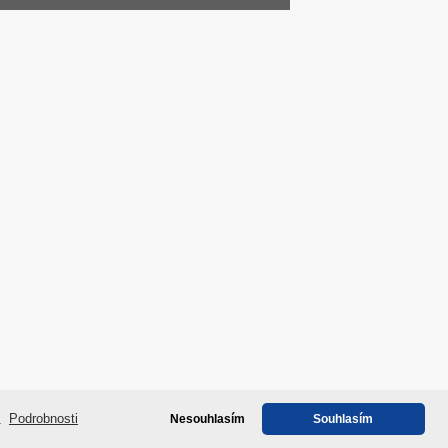
 Atlas Zásada Květoslava Konopková
e.
Podrobnosti
Nesouhlasím
Souhlasím