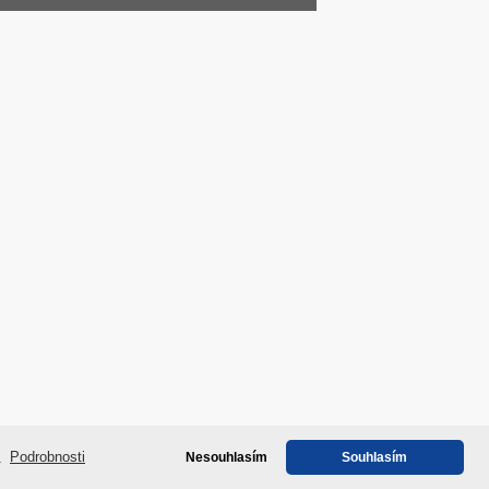
 Atlas Zásada Květoslava Konopková
e.
Podrobnosti
Nesouhlasím
Souhlasím