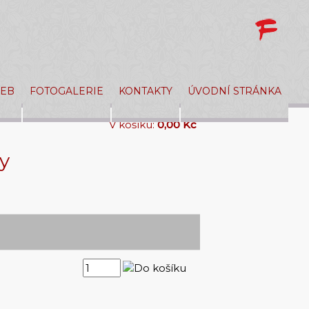
ŽEB
FOTOGALERIE
KONTAKTY
ÚVODNÍ STRÁNKA
V košíku:
0,00 Kč
y