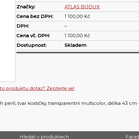
Značky:
ATLAS BIJOUX
Cena bez DPH:
1 100,00 Kč
DPH:
–
Cena vč. DPH:
1 100,00 Kč
Dostupnost:
Skladem
o produktu dotaz? Zeptejte se!
perlí, tvar kostičky, transparentní multicolor, délka 43 cm 
Hledat v produktech
Face