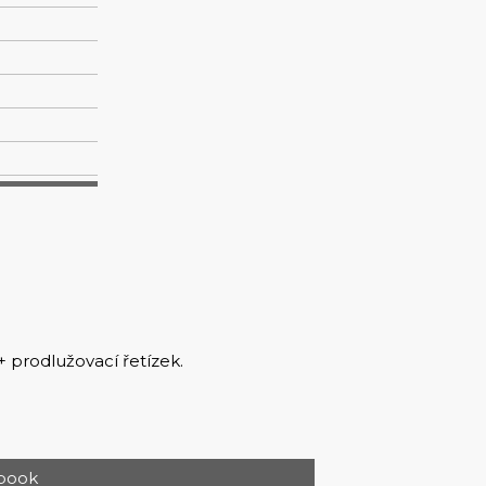
+ prodlužovací řetízek.
book