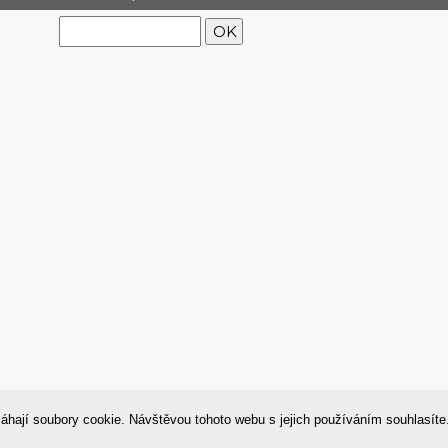
Tisk
©
WebyShopy
|
áhají soubory cookie. Návštěvou tohoto webu s jejich používáním souhlasít