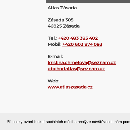
Atlas Zásada
Zásada 305
46825 Zásada
Tel.:
+420 483 385 402
Mobil:
+420 603 874 093
E-mail:
kristina.chmelova@seznam.cz
obchodatlas@seznam.cz
Web:
www.atlaszasada.cz
Domů
|
Nahoru
|
Mapa stránek
|
Při poskytování funkcí sociálních médií a analýze návštěvnosti nám pom