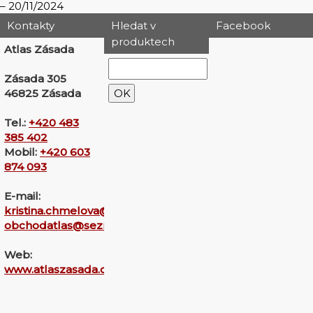
20/11/2024
Kontakty
Hledat v
Facebook
produktech
Atlas Zásada
Zásada 305
46825 Zásada
Tel.:
+420 483
385 402
Mobil:
+420 603
874 093
E-mail:
kristina.chmelova@seznam.cz
obchodatlas@seznam.cz
Web:
www.atlaszasada.cz