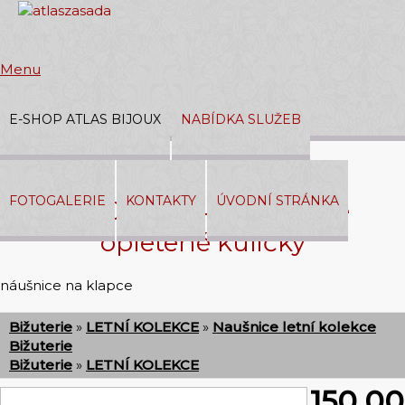
Menu
E-SHOP ATLAS BIJOUX
NABÍDKA SLUŽEB
Přihlásit
|
Registrace
FOTOGALERIE
KONTAKTY
ÚVODNÍ STRÁNKA
374 04 861/44 Náušnice
V košíku:
0,00 Kč
opletené kuličky
náušnice na klapce
Bižuterie
»
LETNÍ KOLEKCE
»
Naušnice letní kolekce
Bižuterie
Bižuterie
»
LETNÍ KOLEKCE
150,00